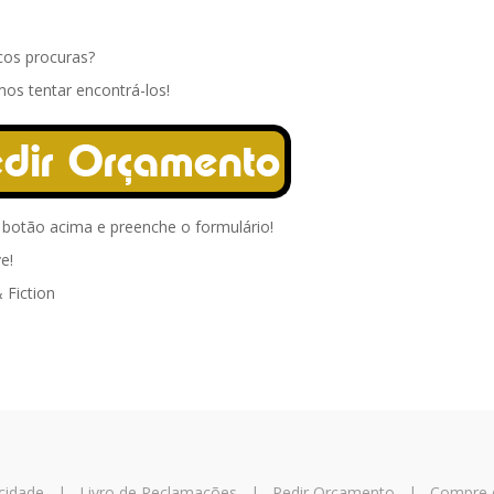
cos procuras?
os tentar encontrá-los!
o botão acima e preenche o formulário!
e!
 Fiction
acidade
|
Livro de Reclamações
|
Pedir Orçamento
|
Compre d