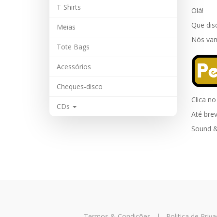
T-Shirts
Olá!
Que dis
Meias
Nós vam
Tote Bags
Acessórios
Cheques-disco
Clica n
CDs
Até brev
Sound &
Termos & Condições
|
Politica de Priv