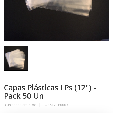
Capas Plásticas LPs (12") -
Pack 50 Un
3
unidades em stock |
SKU:
SF/CP0003