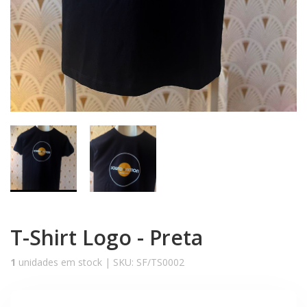
T-Shirt Logo - Preta
1
unidades em stock |
SKU:
SF/TS0002